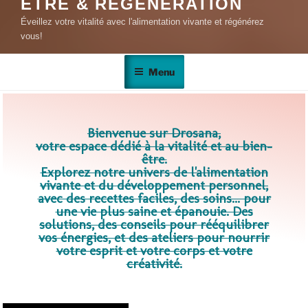
Menu
Bienvenue sur Drosana,
votre espace dédié à la vitalité et au bien-
être.
Explorez notre univers de l'alimentation
vivante et du développement personnel,
avec des recettes faciles, des soins... pour
une vie plus saine et épanouie. Des
solutions, des conseils pour rééquilibrer
vos énergies, et des ateliers pour nourrir
votre esprit et votre corps et votre
créativité.