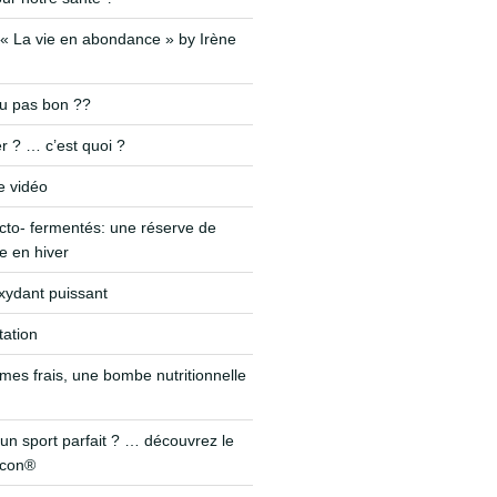
« La vie en abondance » by Irène
ou pas bon ??
r ? … c’est quoi ?
e vidéo
cto- fermentés: une réserve de
 en hiver
-oxydant puissant
tation
mes frais, une bombe nutritionnelle
un sport parfait ? … découvrez le
icon®