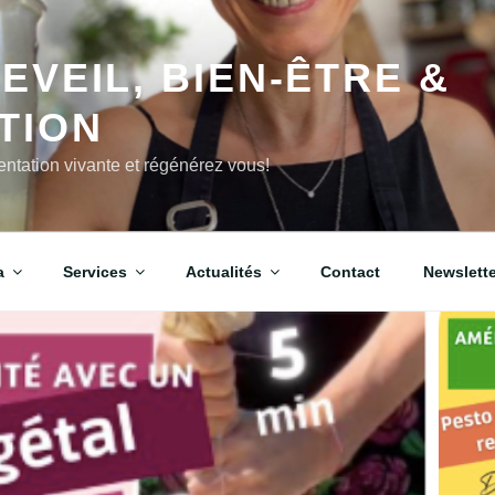
EVEIL, BIEN-ÊTRE &
TION
imentation vivante et régénérez vous!
a
Services
Actualités
Contact
Newslette