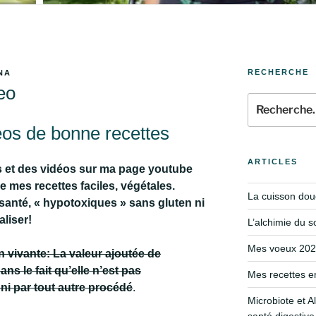
RECHERCHE
NA
eo
os de bonne recettes
ARTICLES
s et des vidéos sur ma page youtube
 mes recettes faciles, végétales.
La cuisson douc
santé, « hypotoxiques » sans gluten ni
aliser!
L’alchimie du s
Mes voeux 2024
n vivante: La valeur ajoutée de
ans le fait qu’elle n’est pas
Mes recettes e
 ni par tout autre procédé
.
Microbiote et A