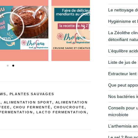
Le nettoyage du 
Hygiénisme et I
La Zéolithe clin
détoxifiant natu
L’équilibre aci
Liste de jus de
Extracteur lent
Que peut appor
EWS
,
PLANTES SAUVAGES
Nos bactéries i
S
,
ALIMENTATION SPORT
,
ALIMENTATION
FEEE
,
CHOU FERMENTÉ
,
CHOUCROUTE
,
Conseils pour u
FERMENTATION
,
LACTO FERMENTATION
,
microbiote
L’arthemisia a
Le sel ? Bon po