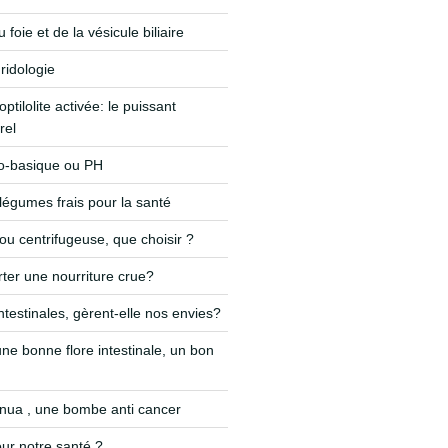
foie et de la vésicule biliaire
ridologie
optilolite activée: le puissant
rel
do-basique ou PH
 légumes frais pour la santé
 ou centrifugeuse, que choisir ?
ter une nourriture crue?
ntestinales, gèrent-elle nos envies?
ne bonne flore intestinale, un bon
nnua , une bombe anti cancer
ur notre santé ?