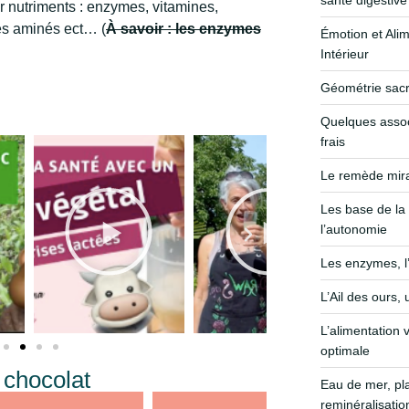
santé digestive
ur nutriments : enzymes, vitamines,
es aminés ect… (
À savoir : les enzymes
Émotion et Alim
Intérieur
Géométrie sacré
Quelques assoc
frais
Le remède mirac
Les base de la 
l’autonomie
Les enzymes, l
L’Ail des ours,
L’alimentation 
optimale
 chocolat
Eau de mer, p
reminéralisatio