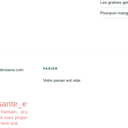
Les graines g
Pourquoi mange
PANIER
@drosana.com
Votre panier est vide.
sante_eveil_
l'humain... je prône la
 je vous propose des
 vers une