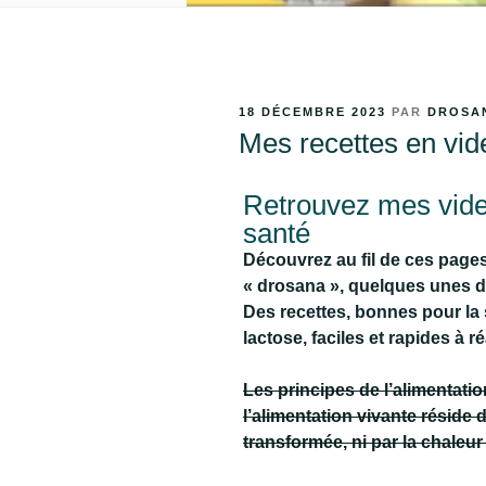
18 DÉCEMBRE 2023
PAR
DROSA
Mes recettes en vid
Retrouvez mes vide
santé
Découvrez au fil de ces page
« drosana », quelques unes de
Des recettes, bonnes pour la 
lactose, faciles et rapides à ré
Les principes de l’alimentatio
l’alimentation vivante réside d
transformée, ni par la chaleur