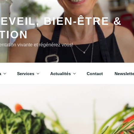
EVEIL, BIEN-ÊTRE &
TION
imentation vivante et régénérez vous!
a
Services
Actualités
Contact
Newslette