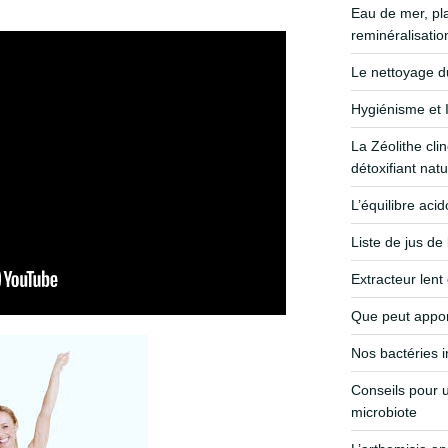
Eau de mer, p
reminéralisatio
Le nettoyage du 
Hygiénisme et I
La Zéolithe clin
détoxifiant natu
L’équilibre aci
Liste de jus de
Extracteur lent
Que peut appor
Nos bactéries i
Conseils pour u
microbiote