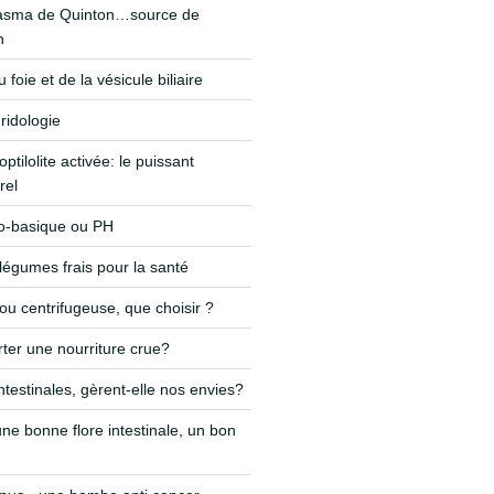
lasma de Quinton…source de
n
foie et de la vésicule biliaire
ridologie
optilolite activée: le puissant
rel
do-basique ou PH
 légumes frais pour la santé
 ou centrifugeuse, que choisir ?
ter une nourriture crue?
ntestinales, gèrent-elle nos envies?
ne bonne flore intestinale, un bon