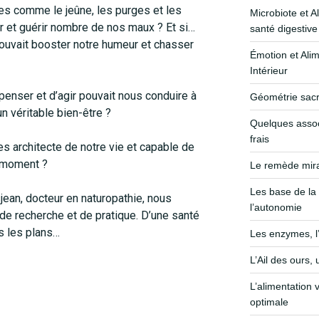
es comme le jeûne, les purges et les
Microbiote et A
 et guérir nombre de nos maux ? Et si…
santé digestive
ouvait booster notre humeur et chasser
Émotion et Alim
Intérieur
penser et d’agir pouvait nous conduire à
Géométrie sacré
n véritable bien-être ?
Quelques assoc
frais
es architecte de notre vie et capable de
l moment ?
Le remède mirac
Les base de la 
jean, docteur en naturopathie, nous
l’autonomie
de recherche et de pratique. D’une santé
us les plans…
Les enzymes, l
L’Ail des ours,
L’alimentation 
optimale