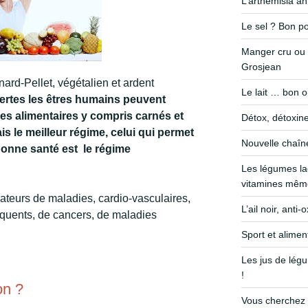
L’arthemisia a
Le sel ? Bon po
Manger cru ou 
Grosjean
rd-Pellet, végétalien et ardent
Le lait … bon 
ertes les êtres humains peuvent
es alimentaires y compris carnés et
Détox, détoxine
is le meilleur régime, celui qui permet
Nouvelle chaîn
bonne santé est le régime
Les légumes la
vitamines même
ateurs de maladies, cardio-vasculaires,
L’ail noir, anti
équents, de cancers, de maladies
Sport et alimen
Les jus de légu
!
on ?
Vous cherchez 