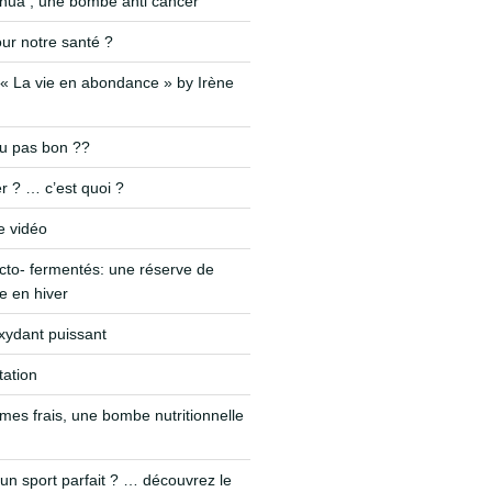
nnua , une bombe anti cancer
ur notre santé ?
« La vie en abondance » by Irène
ou pas bon ??
r ? … c’est quoi ?
e vidéo
cto- fermentés: une réserve de
 en hiver
-oxydant puissant
tation
mes frais, une bombe nutritionnelle
un sport parfait ? … découvrez le