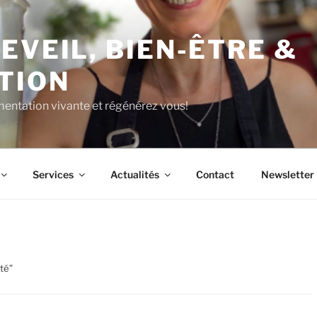
EVEIL, BIEN-ÊTRE &
TION
limentation vivante et régénérez vous!
Services
Actualités
Contact
Newsletter
ité”