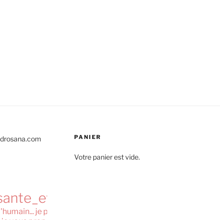
PANIER
@drosana.com
Votre panier est vide.
sante_eveil_
l'humain... je prône la