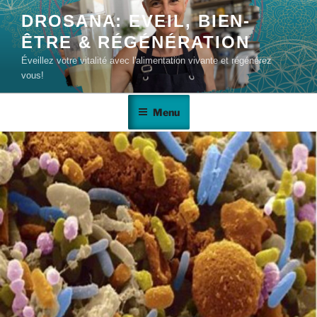
DROSANA: EVEIL, BIEN-
ÊTRE & RÉGÉNÉRATION
Éveillez votre vitalité avec l'alimentation vivante et régénérez
vous!
Menu