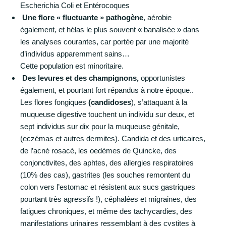
Escherichia Coli et Entérocoques
Une flore « fluctuante » pathogène
, aérobie
également, et hélas le plus souvent « banalisée » dans
les analyses courantes, car portée par une majorité
d’individus apparemment sains…
Cette population est minoritaire.
Des levures et des champignons,
opportunistes
également, et pourtant fort répandus à notre époque..
Les flores fongiques
(candidoses
), s’attaquant à la
muqueuse digestive touchent un individu sur deux, et
sept individus sur dix pour la muqueuse génitale,
(eczémas et autres dermites). Candida et des urticaires,
de l’acné rosacé, les oedèmes de Quincke, des
conjonctivites, des aphtes, des allergies respiratoires
(10% des cas), gastrites (les souches remontent du
colon vers l’estomac et résistent aux sucs gastriques
pourtant très agressifs !), céphalées et migraines, des
fatigues chroniques, et même des tachycardies, des
manifestations urinaires ressemblant à des cystites à