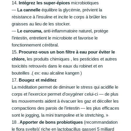
14.
Intégrez les super-épices
microbiotiques
—
La cannelle
équilibre la glycémie, prévient la
résistance à l’insuline et incite le corps à brûler les
graisses au lieu de les stocker.
—
Le curcuma,
anti-inflammatoire naturel, protège
l’intestin, entretient le microbiote et favorise le
fonctionnement cérébral.
15.
Procurez-vous un bon filtre à eau pour éviter le
chlore,
les produits chimiques , les pesticides et autres
toxicités retrouvés dans le eaux du robinet et en
bouteilles .( ex: eau alcaline kangen )
17.
Bougez et méditez
La méditation permet de diminuer le stress qui acidifie le
corps et l’exercice permet d’oxygéner celui-ci — de plus
les mouvements aident à évacuer les gaz et décoller les
compactions des parois de l’intestin — les plus efficaces
sont le jogging, la mini trampoline et le stretching. »
18 .
Apporter de bons probiotiques
(recommandation
le flora svelte)( riche en lactobacillus gasseri 5 milliard