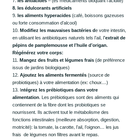
7.
les antiacides
– (es médicaments bloquant l’acidité)
8. les édulcorants artificiels
9.
les aliments hyperacides
(café, boissons gazeuses
ou forte consommation d’alcool)
10.
Modifiez les mauvaises bactéries d
e votre intestin,
en utilisant les antibiotiques naturels tels l’ail, l
’extrait de
pépins de pamplemousse et l’huile d’origan.
Régénérez votre corps:
11.
Mangez des fruits et légumes frais
(de préférence
issus de jardins biologiques)
12.
Ajoutez les aliments fermentés
(source de
probiotiques) à votre alimentation (ex: choux…)
13. I
ntégrez les prébiotiques dans votre
alimentation
. Les prébiotiques sont des aliments qui
contiennent de la fibre dont les probiotiques se
nourrissent. Ils activent tout le métabolisme des
fonctions intestinales (meilleure absorption, digestion,
motricité): la tomate, la carotte, l’ail, l’oignon…
les jus
frais de légumes non filtres avant le repas.