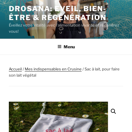
DROSANA: EVEIL, BIEN-
ÊTRE & RÉGÉNÉRATION
Éveillez votre vitalité avec l'alimentation vivante et régénérez
vous!
Menu
Accueil
/
Mes indispensables en Crusine
/ Sac à lait, pour faire
son lait végétal