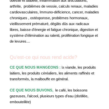
obésité et diabète, Inflammation aux articulations,
arthrite, problèmes de vessie, calculs renaux, maladies
cardiovasculaires, Immuno-déficience, cancer, maladies
chroniques , ostéoporose, problèmes hormonaux,
vieillissement prématuré, dégâts dûs aux radicaux
libres, baisse d’énergie et fatigue chronique, digestion et
système d’élimination au ralenti, prolifération fongique et
de levures…
Qu’est-ce qui nous rend acide?
CE QUE NOUS MANGEONS :
l
a
viande, les produits
laitiers, les produits céréaliers, les aliments raffinés et
transformés, la malbouffe en général.
CE QUE NOUS BUVONS,
le café, les boissons
gazeuses, l’alcool, plusieurs types d’eau (distillée,
embouteillée)