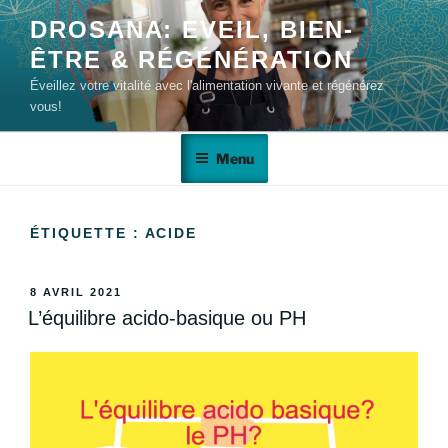
DROSANA: EVEIL, BIEN-
ÊTRE & RÉGÉNÉRATION
Éveillez votre vitalité avec l'alimentation vivante et régénérez
vous!
Menu
ÉTIQUETTE :
ACIDE
8 AVRIL 2021
L’équilibre acido-basique ou PH