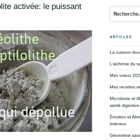
lite activée: le puissant
ARTICLES
La cuisson douc
L’alchimie du s
Mes voeux 2024
Mes recettes e
Microbiote et A
santé digestive
Émotion et Alim
Intérieur
Géométrie sacré