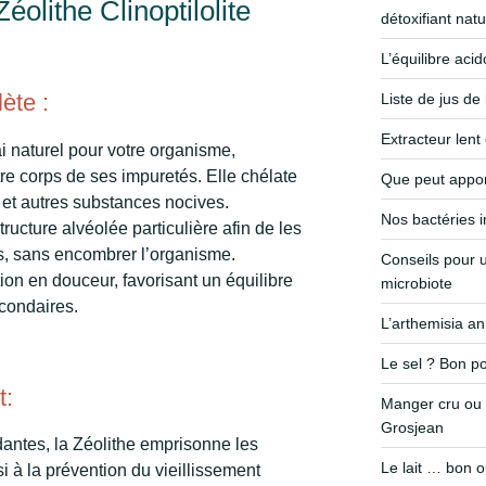
éolithe Clinoptilolite
détoxifiant natu
L’équilibre aci
ète :
Liste de jus de
Extracteur lent
i naturel pour votre organisme,
re corps de ses impuretés. Elle chélate
Que peut appor
 et autres substances nocives.
Nos bactéries i
ructure alvéolée particulière afin de les
es, sans encombrer l’organisme.
Conseils pour u
tion en douceur, favorisant un équilibre
microbiote
econdaires.
L’arthemisia a
Le sel ? Bon po
t:
Manger cru ou 
Grosjean
dantes, la Zéolithe emprisonne les
Le lait … bon 
si à la prévention du vieillissement