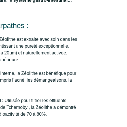
ire
, l
e
système gastro-intestinal…
rpathes :
Zéolithe est extraite avec soin dans les
tissant une pureté exceptionnelle.
0 à 20μm) et naturellement activée,
upérieure.
interne, la Zéolithe est bénéfique pour
ompris l’acné, les démangeaisons, la
 :
Utilisée pour filtrer les effluents
e de Tchernobyl, la Zéolithe a démontré
adioactivité de 70 à 80%.