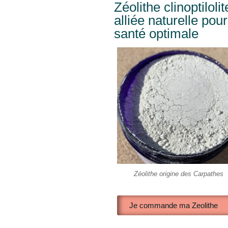
Zéolithe clinoptiloli
alliée naturelle pou
santé optimale
Zéolithe origine des Carpathes
Je commande ma Zeolithe