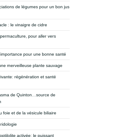
iations de légumes pour un bon jus
le : le vinaigre de cidre
permaculture, pour aller vers
’importance pour une bonne santé
 une merveilleuse plante sauvage
vivante: régénération et santé
lasma de Quinton…source de
n
foie et de la vésicule biliaire
ridologie
optilolite activée: le puissant