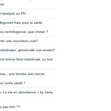
rel
do-basique ou PH
 légumes frais pour la santé
 ou centrifugeuse, que choisir ?
ter une nourriture crue?
ntestinales, gèrent-elle nos envies?
ne bonne flore intestinale, un bon
nnua , une bombe anti cancer
ur notre santé ?
« La vie en abondance » by Irène
ou pas bon ??