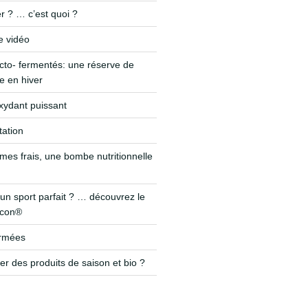
r ? … c’est quoi ?
e vidéo
cto- fermentés: une réserve de
 en hiver
-oxydant puissant
tation
mes frais, une bombe nutritionnelle
un sport parfait ? … découvrez le
icon®
ermées
r des produits de saison et bio ?