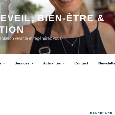
EVEIL, BIEN-ÊTRE &
TION
imentation vivante et régénérez vous!
a
Services
Actualités
Contact
Newslette
RECHERCHE