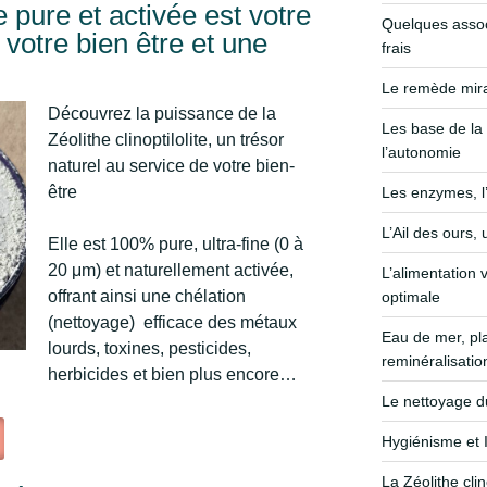
te pure et activée est votre
Quelques assoc
r votre bien être et une
frais
Le remède mirac
Découvrez la puissance de la
Les base de la 
Zéolithe clinoptilolite, un trésor
l’autonomie
naturel au service de votre bien-
être
Les enzymes, l
L’Ail des ours,
Elle est 100% pure, ultra-fine (0 à
20 μm) et naturellement activée,
L’alimentation 
offrant ainsi une chélation
optimale
(nettoyage) efficace des métaux
Eau de mer, p
lourds, toxines, pesticides,
reminéralisatio
herbicides et bien plus encore…
Le nettoyage du 
Hygiénisme et I
La Zéolithe clin