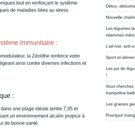
niques tout en renforçant le système
Détox, détoxine
sques de maladies liées au stress
Nouvelle chaîn
Les légumes la
vitamines même
stème Immunitaire :
L’ail noir, anti
dulateur, la Zéolithe renforce votre
Sport et alimen
geant ainsi contre diverses infections et
Les jus de légu
!
Vous cherchez 
trampoline bell
que :
Les graines g
 dans une plage idéale (entre 7,35 et
Pourquoi mange
risant un environnement alcalin propice à
eur de bonne santé.