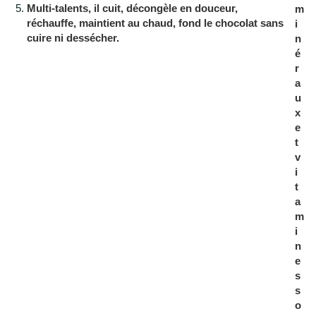
Multi-talents
, il cuit, décongèle en douceur,
m
réchauffe, maintient au chaud, fond le chocolat sans
i
cuire ni dessécher.
n
é
r
a
u
x
e
t
v
i
t
a
m
i
n
e
s
s
o