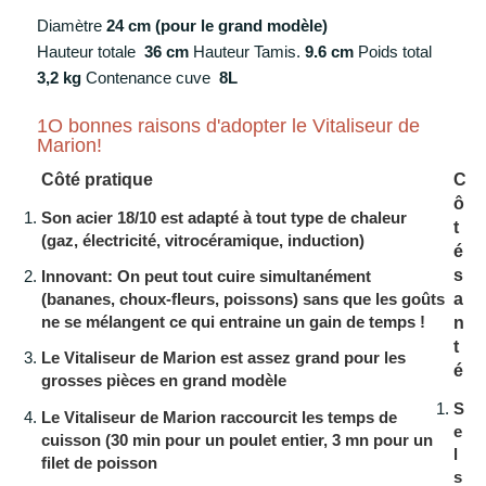
Diamètre
24 cm (pour le grand modèle)
Hauteur totale
36 cm
Hauteur Tamis.
9.6 cm
Poids total
3,2 kg
Contenance cuve
8L
1O bonnes raisons d'adopter le Vitaliseur de
Marion!
Côté pratique
C
ô
Son
acier 18/10
est adapté à tout type de chaleur
t
(gaz, électricité, vitrocéramique, induction)
é
s
Innovant:
On peut tout cuire simultanément
a
(bananes, choux-fleurs, poissons) sans que les goûts
ne se mélangent ce qui entraine un gain de temps !
n
t
Le Vitaliseur de Marion est assez
grand
pour les
é
grosses pièces en grand modèle
S
Le Vitaliseur de Marion
raccourcit les temps de
e
cuisson
(30 min pour un poulet entier, 3 mn pour un
l
filet de poisson
s