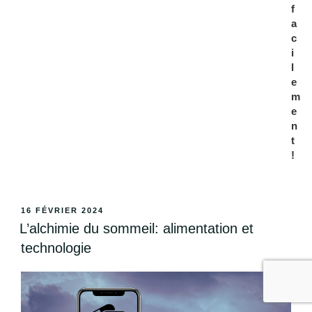
f
a
c
i
l
e
m
e
n
t
!
16 FÉVRIER 2024
L’alchimie du sommeil: alimentation et
technologie