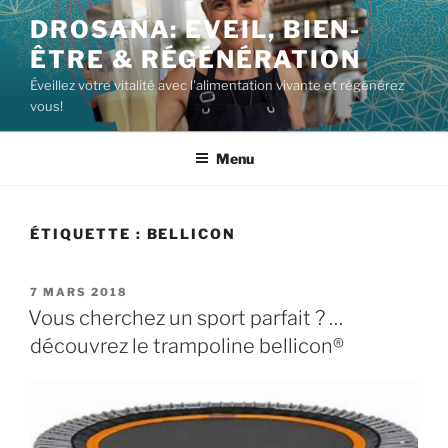
DROSANA: EVEIL, BIEN-
ÊTRE & RÉGÉNÉRATION
Éveillez votre vitalité avec l'alimentation vivante et régénérez
vous!
Menu
ÉTIQUETTE :
BELLICON
7 MARS 2018
Vous cherchez un sport parfait ? …
découvrez le trampoline bellicon®