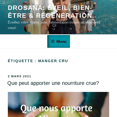
DROSANA: EVEIL, BIEN-
ÊTRE & RÉGÉNÉRATION
Éveillez votre vitalité avec l'alimentation vivante et régénérez
vous!
Menu
ÉTIQUETTE :
MANGER CRU
2 MARS 2021
Que peut apporter une nourriture crue?