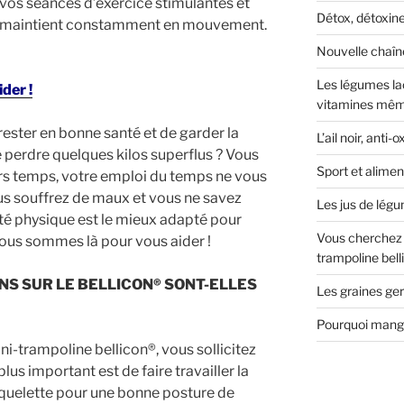
 vos séances d’exercice stimulantes et
Détox, détoxiner
us maintient constamment en mouvement.
Nouvelle chaîn
Les légumes la
ider !
vitamines mêm
 rester en bonne santé et de garder la
L’ail noir, anti
e perdre quelques kilos superflus ? Vous
Sport et alimen
ers temps, votre emploi du temps ne vous
ous souffrez de maux et vous ne savez
Les jus de légu
ité physique est le mieux adapté pour
Vous cherchez u
ous sommes là pour vous aider !
trampoline bell
NS SUR LE BELLICON®
SONT-ELLES
Les graines g
Pourquoi manger
ni-trampoline bellicon®, vous sollicitez
us important est de faire travailler la
squelette pour une bonne posture de