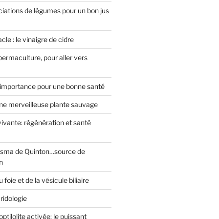
iations de légumes pour un bon jus
le : le vinaigre de cidre
permaculture, pour aller vers
’importance pour une bonne santé
 une merveilleuse plante sauvage
vivante: régénération et santé
asma de Quinton…source de
n
foie et de la vésicule biliaire
ridologie
optilolite activée: le puissant