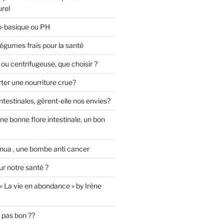
urel
do-basique ou PH
 légumes frais pour la santé
 ou centrifugeuse, que choisir ?
ter une nourriture crue?
ntestinales, gèrent-elle nos envies?
ne bonne flore intestinale, un bon
nnua , une bombe anti cancer
ur notre santé ?
« La vie en abondance » by Irène
u pas bon ??