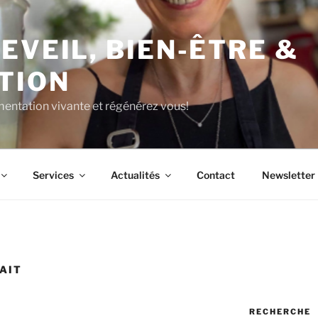
EVEIL, BIEN-ÊTRE &
TION
limentation vivante et régénérez vous!
Services
Actualités
Contact
Newsletter
AIT
RECHERCHE