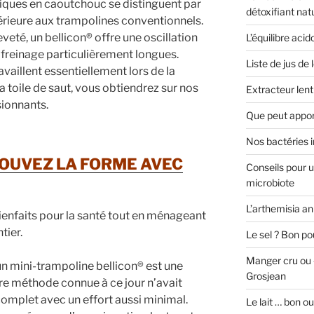
iques en caoutchouc se distinguent par
détoxifiant nat
érieure aux trampolines conventionnels.
eté, un bellicon® offre une oscillation
L’équilibre aci
freinage particulièrement longues.
Liste de jus de
vaillent essentiellement lors de la
 toile de saut, vous obtiendrez sur nos
Extracteur lent
sionnants.
Que peut appor
Nos bactéries i
ETROUVEZ LA FORME AVEC
Conseils pour u
microbiote
L’arthemisia a
enfaits pour la santé tout en ménageant
tier.
Le sel ? Bon po
Manger cru ou 
r un mini-trampoline bellicon® est une
Grosjean
re méthode connue à ce jour n’avait
omplet avec un effort aussi minimal.
Le lait … bon o