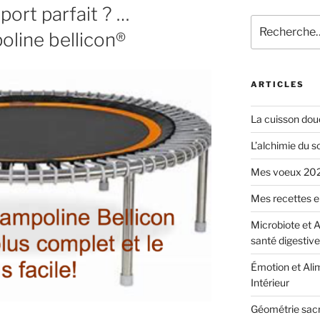
port parfait ? …
oline bellicon®
ARTICLES
La cuisson douc
L’alchimie du s
Mes voeux 2024
Mes recettes e
Microbiote et A
santé digestive
Émotion et Alim
Intérieur
Géométrie sacré