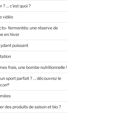
 ? … c’est quoi ?
e vidéo
cto- fermentés: une réserve de
e en hiver
-oxydant puissant
tation
mes frais, une bombe nutritionnelle !
n sport parfait ? … découvrez le
icon®
ermées
 des produits de saison et bio ?