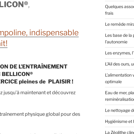
LLICON®
,
Quelques assoc
frais
Le remède mirac
mpoline, indispensable
Les base de la 
it!
l’autonomie
Les enzymes, l
L’Ail des ours,
ON DE L’ENTRAÎNEMENT
 BELLICON®
L’alimentation 
CICE pleines de PLAISIR !
optimale
ez jusqu’à maintenant et découvrez
Eau de mer, pl
reminéralisatio
Le nettoyage du 
ntraînement physique global pour des
Hygiénisme et I
La Zéolithe clin